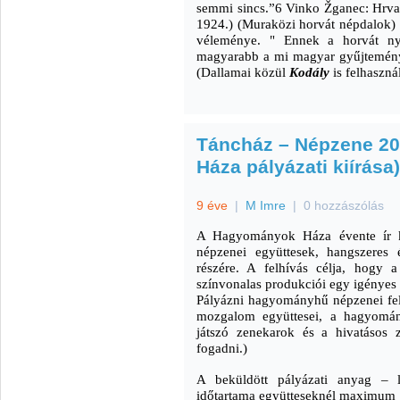
semmi sincs.”6 Vinko Žganec: Hrva
1924.) (Muraközi horvát népdalok)
véleménye. " Ennek a horvát nye
magyarabb a mi magyar gyűjtemén
(Dallamai közül
Kodály
is felhaszná
Táncház – Népzene 2
Háza pályázati kiírása)
9 éve
|
M Imre
|
0 hozzászólás
A Hagyományok Háza évente ír ki
népzenei együttesek, hangszeres é
részére. A felhívás célja, hogy 
színvonalas produkciói egy igényes
Pályázni hagyományhű népzenei felvé
mozgalom együttesei, a hagyomán
játszó zenekarok és a hivatásos 
fogadni.)
A beküldött pályázati anyag – l
időtartama együtteseknél maximum 15