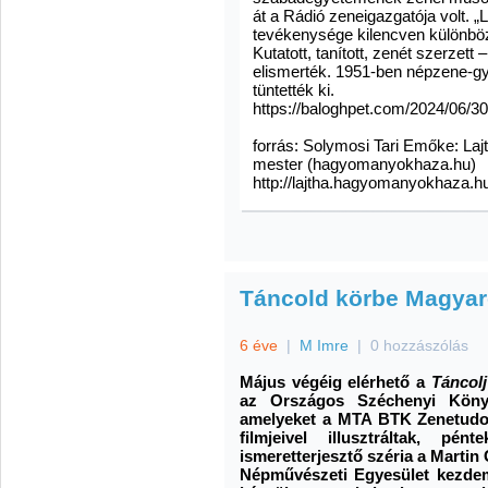
át a Rádió zeneigazgatója volt. 
tevékenysége kilencven különbö
Kutatott, tanított, zenét szerzett
elismerték. 1951-ben népzene-gy
tüntették ki.
https://baloghpet.com/2024/06/30
forrás: Solymosi Tari Emőke: Laj
mester (hagyomanyokhaza.hu)
http://lajtha.hagyomanyokhaza.
Táncold körbe Magyar
6 éve
|
M Imre
|
0 hozzászólás
Május végéig elérhető a
Táncolj
az Országos Széchenyi Kön
amelyeket a MTA BTK Zenetudo
filmjeivel illusztráltak, pé
ismeretterjesztő széria a Marti
Népművészeti Egyesület kezdem