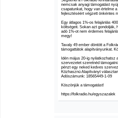
nemcsak anyagi támogatást nyúj
csapatunkat, hogy van értelme a
fejlesztéséért végzett önkéntes
Egy átlagos 1%-os felajánlás 400
költségeit. Sokan azt gondolják,
adó 1%-ot nem érdemes felajánla
megy!
Tavaly 49 ember döntött a Folkrád
támogattátok alapítványunkat. Kö
Idén május 20-ig nyilatkozhatsz a
szervezetet szeretnéd támogatni. 
pénzt egy neked kedves szerveze
Közhasznú Alapítványt választa
Adószámunk: 18565449-1-09
Köszönjük a támogatást!
https://folkradio.hu/egyszazalek