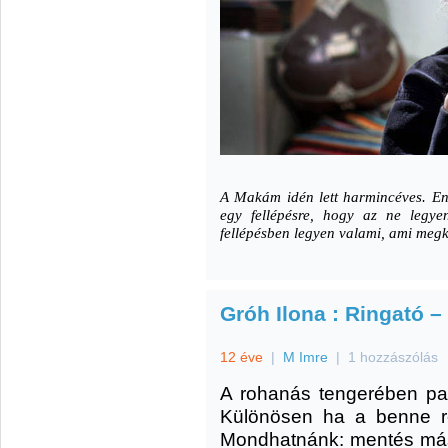
A Makám idén lett harmincéves. En
egy fellépésre, hogy az ne legy
fellépésben legyen valami, ami megk
Gróh Ilona : Ringató 
12 éve
|
M Imre
|
1 hozzászólás
A rohanás tengerében pala
Különösen ha a benne r
Mondhatnánk: mentés máské