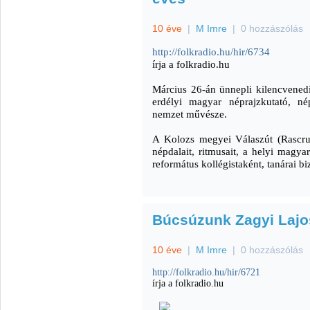
10 éve
|
M Imre
|
0 hozzászólás
http://folkradio.hu/hir/6734
írja a folkradio.hu
Március 26-án ünnepli kilencvenedi
erdélyi magyar néprajzkutató, nép
nemzet művésze.
A Kolozs megyei Válaszút (Rascruc
népdalait, ritmusait, a helyi magy
református kollégistaként, tanárai bi
Búcsúzunk Zagyi Lajos
10 éve
|
M Imre
|
0 hozzászólás
http://folkradio.hu/hir/6721
írja a folkradio.hu