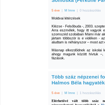
Somoska (Ferkóné Páv
5 éve
|
M Imre
|
0 hozzászólás
Moldvai létérzések
Klézse - Felsőbuda -, 2003. szepte
Arra eszmélek, hogy itt vagyok 
szom­széd szobában Mámi már alus
jártam többször is e vi­déken - a
aludtam is néhányszor – most azt é
Másnap elkezdődnek az iskolai k
ahogy magunk között hívtuk –, é
fázások.
Több száz népzenei fot
Halmos Béla hagyaték
5 éve
|
M Imre
|
1 hozzászólás
Elérhetővé vált több száz n
népzenekutató hagyatékából a
Ha