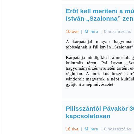
Erőt kell meríteni a múl
István „Szalonna” zen
10 éve
|
M Imre
|
0 hozzászólás
A kárpátaljai magyar hagyomán
többségnek is Pál István „Szalonna”
Kárpátalja mindig kicsit a mostohagy
kulturális téren, Pál István „S
hagyományőrzés területén történt elő
régióban. A muzsikus beszélt arr
vándorolt magyarok a népi kultúrá
gyűjteni a népművészetet.
Pilisszántói Pávakör 3
kapcsolatosan
10 éve
|
M Imre
|
0 hozzászólás