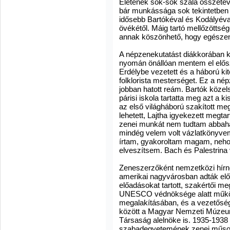
Életének sok-sok szála összetév
bár munkássága sok tekintetben 
idősebb Bartókéval és Kodályéval
övékétől. Máig tartó mellőzötts
annak köszönhető, hogy egészen e
A népzenekutatást diákkorában k
nyomán önállóan mentem el elősz
Erdélybe vezetett és a háború kit
folklorista mesterséget. Ez a né
jobban hatott reám. Bartók közel
párisi iskola tartatta meg azt a 
az első világháború szakított m
lehetett, Lajtha igyekezett megta
zenei munkát nem tudtam abbaha
mindég velem volt vázlatkönyve
írtam, gyakoroltam magam, neh
elveszítsem. Bach és Palestrina 
Zeneszerzőként nemzetközi hírné
amerikai nagyvárosban adták elő
előadásokat tartott, szakértői me
UNESCO védnöksége alatt műkö
megalakításában, és a vezetőség 
között a Magyar Nemzeti Múzeum
Társaság alelnöke is. 1935-1938
szabadegyetemének zenei műsorai