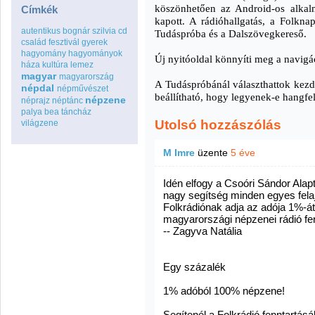
köszönhetően az Android-os alkal
Címkék
kapott. A rádióhallgatás, a Folknap
autentikus
bognár szilvia
cd
Tudáspróba és a Dalszövegkereső.
család
fesztivál
gyerek
hagyomány
hagyományok
Új nyitóoldal könnyíti meg a navigá
háza
kultúra
lemez
magyar
magyarország
A Tudáspróbánál választhattok kezdő,
népdal
népművészet
beállítható, hogy legyenek-e hangfe
népzene
néprajz
néptánc
palya bea
táncház
Utolsó hozzászólás
világzene
M Imre
üzente
5 éve
Idén elfogy a Csoóri Sándor Alap
nagy segítség minden egyes fela
Folkrádiónak adja az adója 1%-át,
magyarországi népzenei rádió fen
-- Zagyva Natália
Egy százalék
1% adóból 100% népzene!
Segítenél a Folkrádió fenntartás