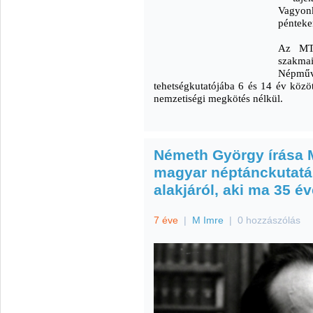
Vagyon
pénteke
Az MT
szakm
Népműv
tehetségkutatójába 6 és 14 év közöt
nemzetiségi megkötés nélkül.
Németh György írása M
magyar néptánckutatá
alakjáról, aki ma 35 év
7 éve
|
M Imre
|
0 hozzászólás