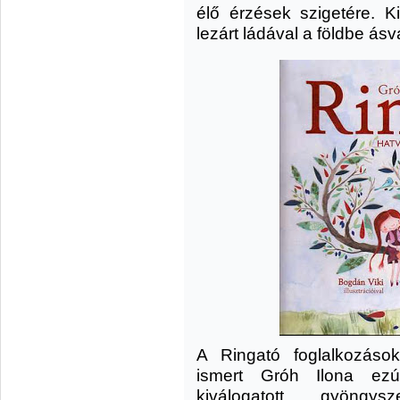
élő érzések szigetére. K
lezárt ládával a földbe ásva
A Ringató foglalkozáso
ismert Gróh Ilona ezú
kiválogatott gyöngys