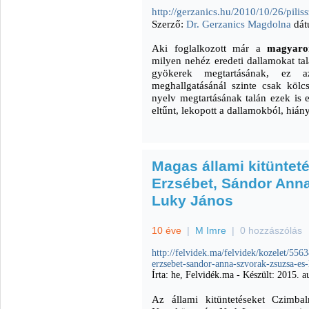
http://gerzanics.hu/2010/10/26/pilis
Szerző:
Dr. Gerzanics Magdolna
dát
Aki foglalkozott már a
magyaror
milyen nehéz eredeti dallamokat ta
gyökerek megtartásának, ez 
meghallgatásánál szinte csak kölcs
nyelv megtartásának talán ezek is 
eltűnt, lekopott a dallamokból, hián
Magas állami kitüntet
Erzsébet, Sándor Ann
Luky János
10 éve
|
M Imre
|
0 hozzászólás
http://felvidek.ma/felvidek/kozelet/556
erzsebet-sandor-anna-szvorak-zsuzsa-es-
Írta: he, Felvidék.ma - Készült: 2015. a
Az állami kitüntetéseket Czimb