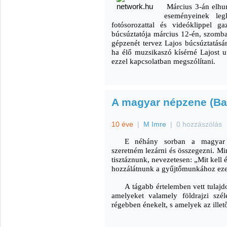
Március 3-án elhun
eseményeinek legl
fotósorozattal és videóklippel ga
búcsúztatója március 12-én, szomba
gépzenét tervez Lajos búcsúztatásár
ha élő muzsikaszó kísérné Lajost ut
ezzel kapcsolatban megszólítani.
A magyar népzene (Ba
10 éve
|
M Imre
|
0 hozzászólás
E néhány sorban a magyar n
szeretném lezárni és összegezni. Mi
tisztáznunk, nevezetesen: „Mit kell
hozzálátnunk a gyűjtőmunkához eze
A tágabb értelemben vett tulajd
amelyeket valamely földrajzi szé
régebben énekelt, s amelyek az illet