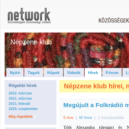
Népzene klub
Nyitó
Tagok
Képek
Videók
Hírek
Fórum
L
Népzene klub hírei, 
Régebbi hírek
2022. március
2021. március
2021. február
Megújult a Folkrádió 
2020. szeptember
Még régebbiek
5 éve
|
M Imre
|
1 hozzászólás
Tóth Alexandra (design) és N