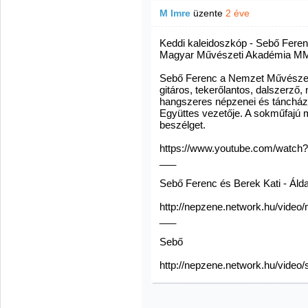
M Imre
üzente
2 éve
Keddi kaleidoszkóp - Sebő Feren
Magyar Művészeti Akadémia MMA
Sebő Ferenc a Nemzet Művésze c
gitáros, tekerőlantos, dalszerző
hangszeres népzenei és táncház
Együttes vezetője. A sokműfajú
beszélget.
https://www.youtube.com/watc
___
Sebő Ferenc és Berek Kati - Álda
http://nepzene.network.hu/video
___
Sebő
http://nepzene.network.hu/video/