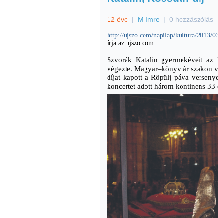
12 éve
|
M Imre
|
0 hozzászólás
http://ujszo.com/napilap/kultura/2013/
írja az ujszo.com
Szvorák Katalin gyermekéveit az Ip
végezte. Magyar–könyvtár szakon v
díjat kapott a Röpülj páva verseny
koncertet adott három kontinens 33 