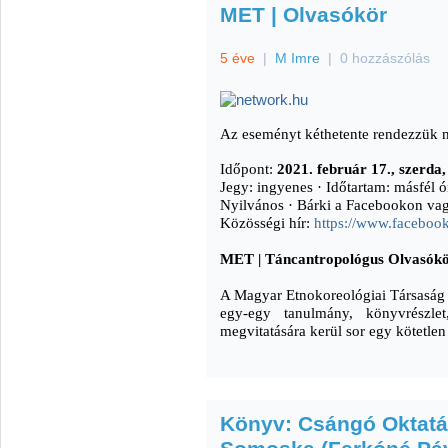
MET | Olvasókör
5 éve
|
M Imre
|
0 hozzászólás
Az eseményt kéthetente rendezzük m
Időpont:
2021. február 17., szerda
Jegy: ingyenes · Időtartam: másfél ó
Nyilvános
· Bárki a Facebookon vag
Közösségi hír:
https://www.facebo
MET | Táncantropológus Olvasók
A Magyar Etnokoreológiai Társaság
egy-egy tanulmány, könyvrészlet
megvitatására kerül sor egy kötetlen 
Könyv: Csángó Oktatá