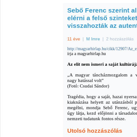
Sebő Ferenc szerint alu
elérni a felső szinteket
visszahozták az aute
11 éve
|
M Imre
|
2 hozzászólás
http://magyarhirlap.hu/cikk/12907/Az_e
írja a magyarhirlap.hu
Az elit nem ismeri a saját kultúráj
„A magyar táncházmozgalom a vi
nagy hatással volt”
(Fotó: Csudai Sándor)
Tragédia, hogy a saját, hazai nyers
kiaknázása helyett az utánzásból 
megélni, mondja Sebő Ferenc, ug
úgy látja, kezd előjönni a társada
nemzeti tudatunk fontos része.
Utolsó hozzászólás