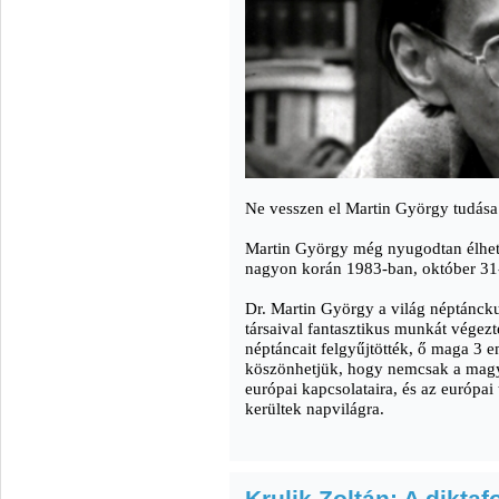
Ne vesszen el Martin György tudása
Martin György még nyugodtan élhet
nagyon korán 1983-ban, október 31-é
Dr. Martin György a világ néptánck
társaival fantasztikus munkát végez
néptáncait felgyűjtötték, ő maga 3 
köszönhetjük, hogy nemcsak a magy
európai kapcsolataira, és az európai
kerültek napvilágra.
Krulik Zoltán: A diktaf