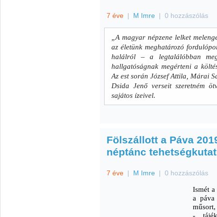
7 éve
|
M Imre
|
0 hozzászólás
„A magyar népzene lelket melenget
az életünk meghatározó fordulópon
halálról – a legtalálóbban meg
hallgatóságnak megérteni a költés
Az est során József Attila, Márai 
Dsida Jenő verseit szeretném öt
sajátos ízeivel.
Fölszállott a Páva 20
néptánc tehetségkuta
7 éve
|
M Imre
|
0 hozzászólás
Ismét a
a páva 
műsort,
- tájé