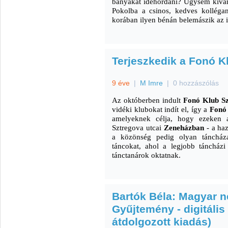
banyákat idehordani? Úgysem kíván
Pokolba a csinos, kedves kollégan
korában ilyen bénán belemászik az 
Terjeszkedik a Fonó K
9 éve
|
M Imre
|
0 hozzászólás
Az októberben indult
Fonó Klub S
vidéki klubokat indít el, így a
Fonó
amelyeknek célja, hogy ezeken a
Sztregova utcai
Zeneházban
- a ha
a közönség pedig olyan táncháza
táncokat, ahol a legjobb táncházi
tánctanárok oktatnak.
Bartók Béla: Magyar 
Gyűjtemény - digitáli
átdolgozott kiadás)