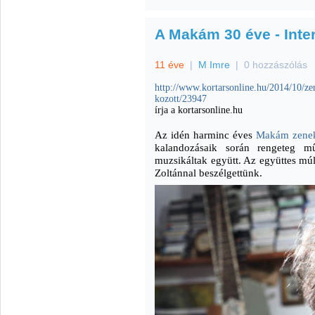
A Makám 30 éve - Inter
11 éve
|
M Imre
|
0 hozzászólás
http://www.kortarsonline.hu/2014/10/z
kozott/23947
írja a kortarsonline.hu
Az idén harminc éves
Makám zene
kalandozásaik során rengeteg mű
muzsikáltak együtt. Az együttes múlt
Zoltánnal beszélgettünk.