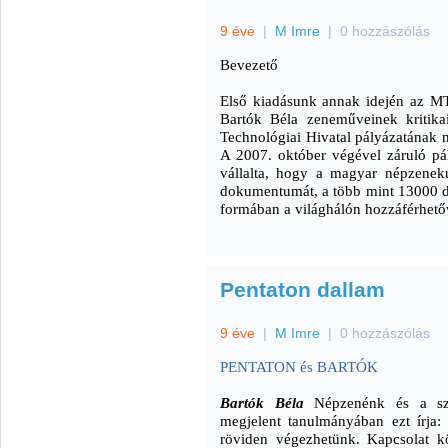
9 éve
|
M Imre
|
0 hozzászólás
Bevezető
Első kiadásunk annak idején az MTA
Bartók Béla zeneműveinek kritika
Technológiai Hivatal pályázatának n
A 2007. október végével záruló p
vállalta, hogy a magyar népzeneku
dokumentumát, a több mint 13000 dal
formában a világhálón hozzáférhetőv
Pentaton dallam
9 éve
|
M Imre
|
0 hozzászólás
PENTATON és BARTÓK
Bartók Béla
Népzenénk és a sz
megjelent tanulmányában ezt írja: 
röviden végezhetünk. Kapcsolat k