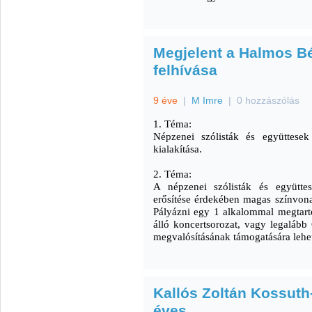
Megjelent a Halmos Bé
felhívása
9 éve
|
M Imre
|
0 hozzászólás
1. Téma:
Népzenei szólisták és együttesek 
kialakítása.
2. Téma:
A népzenei szólisták és együttes
erősítése érdekében magas színvona
Pályázni egy 1 alkalommal megtart
álló koncertsorozat, vagy legalább
megvalósításának támogatására lehe
Kallós Zoltán Kossuth-
éves