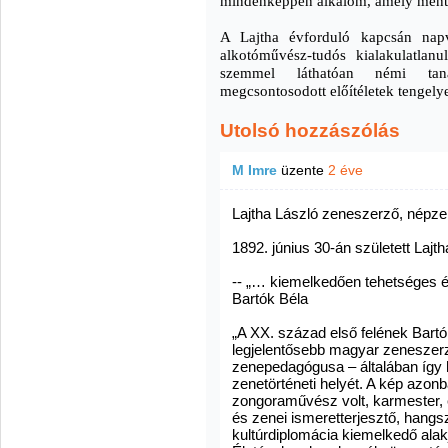
mindenképpen alkalom, amely mente
A Lajtha évforduló kapcsán napv
alkotóművész-tudós kialakulatlanul
szemmel láthatóan némi taná
megcsontosodott előítéletek tengelye
Utolsó hozzászólás
M Imre
üzente
2 éve
Lajtha László zeneszerző, népze
1892. június 30-án született Lajt
-- „… kiemelkedően tehetséges é
Bartók Béla
„A XX. század első felének Bartó
legjelentősebb magyar zeneszerz
zenepedagógusa – általában így 
zenetörténeti helyét. A kép azonb
zongoraművész volt, karmester
és zenei ismeretterjesztő, hangs
kultúrdiplomácia kiemelkedő ala