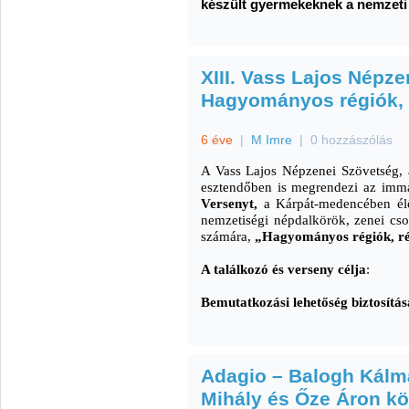
készült gyermekeknek a nemzeti
XIII. Vass Lajos Népze
Hagyományos régiók,
6 éve
|
M Imre
|
0 hozzászólás
A Vass Lajos Népzenei Szövetség
esztendőben is megrendezi az im
Versenyt,
a Kárpát-medencében élő
nemzetiségi népdalkörök, zenei cso
számára,
„Hagyományos régiók, r
A találkozó és verseny célja
:
Bemutatkozási lehetőség biztosítása
Adagio – Balogh Kálm
Mihály és Őze Áron k