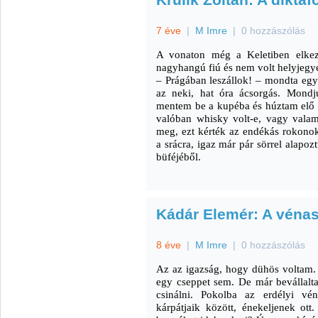
7 éve
|
M Imre
|
0 hozzászólás
A vonaton még a Keletiben elkezd
nagyhangú fiú és nem volt helyjegy
– Prágában leszállok! – mondta egy l
az neki, hat óra ácsorgás. Mondj
mentem be a kupéba és húztam elő a
valóban whisky volt-e, vagy vala
meg, ezt kérték az endékás rokonok
a srácra, igaz már pár sörrel alapoz
büféjéből.
Kádár Elemér: A véna
8 éve
|
M Imre
|
0 hozzászólás
Az az igazság, hogy dühös voltam
egy cseppet sem. De már bevállalt
csinálni. Pokolba az erdélyi v
kárpátjaik között, énekeljenek ott