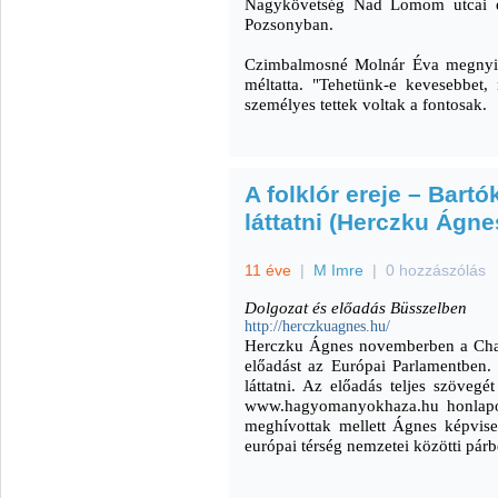
Nagykövetség Nad Lomom utcai épü
Pozsonyban.
Czimbalmosné Molnár Éva megnyitó
méltatta. "Tehetünk-e kevesebbet, 
személyes tettek voltak a fontosak.
A folklór ereje – Bartó
láttatni (Herczku Ágne
11 éve
|
M Imre
|
0 hozzászólás
Dolgozat és előadás Büsszelben
http://herczkuagnes.hu/
Herczku Ágnes novemberben a Char
előadást az Európai Parlamentben.
láttatni. Az előadás teljes szöveg
www.hagyomanyokhaza.hu honlapok
meghívottak mellett Ágnes képvise
európai térség nemzetei közötti párbe