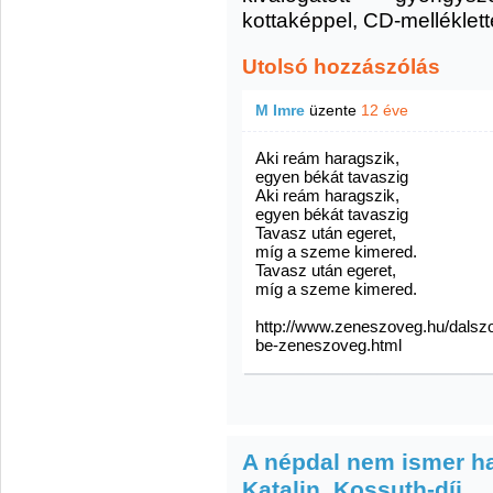
kottaképpel, CD-melléklett
Utolsó hozzászólás
M Imre
üzente
12 éve
Aki reám haragszik,
egyen békát tavaszig
Aki reám haragszik,
egyen békát tavaszig
Tavasz után egeret,
míg a szeme kimered.
Tavasz után egeret,
míg a szeme kimered.
http://www.zeneszoveg.hu/dalszo
be-zeneszoveg.html
A népdal nem ismer ha
Katalin, Kossuth-díj