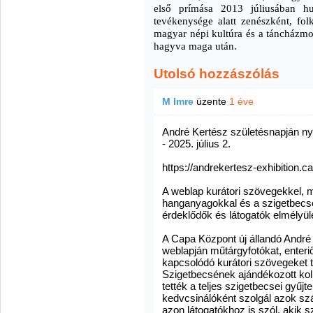
első prímása 2013 júliusában h
tevékenysége alatt zenészként, fol
magyar népi kultúra és a táncházmo
hagyva maga után.
Utolsó hozzászólás
M Imre
üzente
1 éve
André Kertész születésnapján nyíl
- 2025. július 2.
https://andrekertesz-exhibition.c
A weblap kurátori szövegekkel, m
hanganyagokkal és a szigetbecsei
érdeklődők és látogatók elmélyül
A Capa Központ új állandó André 
weblapján műtárgyfotókat, enteri
kapcsolódó kurátori szövegeket 
Szigetbecsének ajándékozott koll
tették a teljes szigetbecsei gyűjt
kedvcsinálóként szolgál azok szá
azon látogatókhoz is szól, akik s