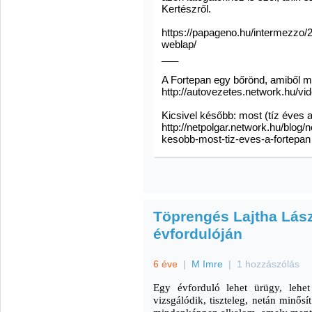
Kertészről.
https://papageno.hu/intermezzo/
weblap/
___
A Fortepan egy bőrönd, amiből m
http://autovezetes.network.hu/v
Kicsivel később: most (tíz éves 
http://netpolgar.network.hu/blog/n
kesobb-most-tiz-eves-a-fortepan
Töprengés Lajtha Lász
évfordulóján
6 éve
|
M Imre
|
1 hozzászólás
Egy évforduló lehet ürügy, lehet
vizsgálódik, tiszteleg, netán minősí