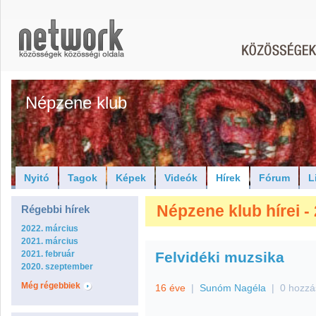
Népzene klub
Nyitó
Tagok
Képek
Videók
Hírek
Fórum
L
Népzene klub hírei -
Régebbi hírek
2022. március
2021. március
2021. február
Felvidéki muzsika
2020. szeptember
Még régebbiek
16 éve
|
Sunóm Nagéla
|
0 hozzá