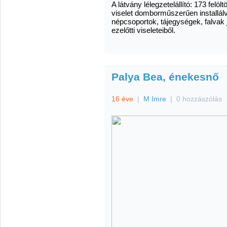
A látvány lélegzetelállító: 173 felö
viselet domborműszerűen installá
népcsoportok, tájegységek, falvak 
ezelőtti viseleteiből.
Palya Bea, énekesnő
16 éve
|
M Imre
|
0 hozzászólás