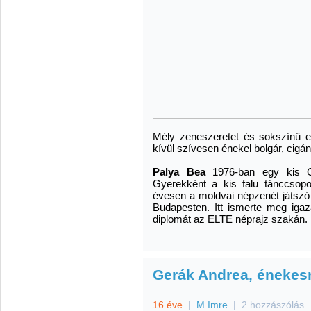
Mély zeneszeretet és sokszínű e
kívül szívesen énekel bolgár, cigá
Palya Bea
1976-ban egy kis Ga
Gyerekként a kis falu tánccsopor
évesen a moldvai népzenét játsz
Budapesten. Itt ismerte meg iga
diplomát az ELTE néprajz szakán.
Gerák Andrea, énekes
16 éve
|
M Imre
|
2 hozzászólás