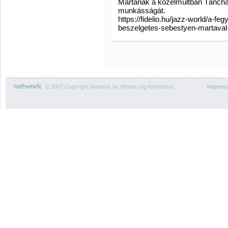
Mártának a közelmúltban Táncház 
munkásságát.
https://fidelio.hu/jazz-world/a-f
beszelgetes-sebestyen-martaval
© 2007 Copyright Network.hu Minden jog fenntartva.
Impres