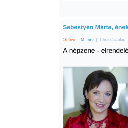
Sebestyén Márta, éne
16 éve
|
M Imre
|
1 hozzászólás
A népzene - elrendel