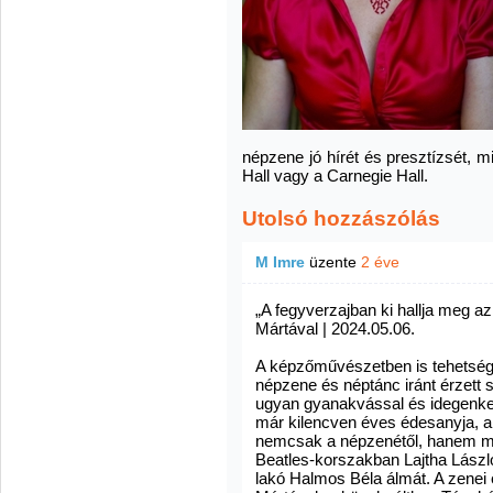
népzene jó hírét és presztízsét, m
Hall vagy a Carnegie Hall.
Utolsó hozzászólás
M Imre
üzente
2 éve
„A fegyverzajban ki hallja meg 
Mártával | 2024.05.06.
A képzőművészetben is tehetsége
népzene és néptánc iránt érzett 
ugyan gyanakvással és idegenked
már kilencven éves édesanyja, aki
nemcsak a népzenétől, hanem más
Beatles-korszakban Lajtha László
lakó Halmos Béla álmát. A zenei