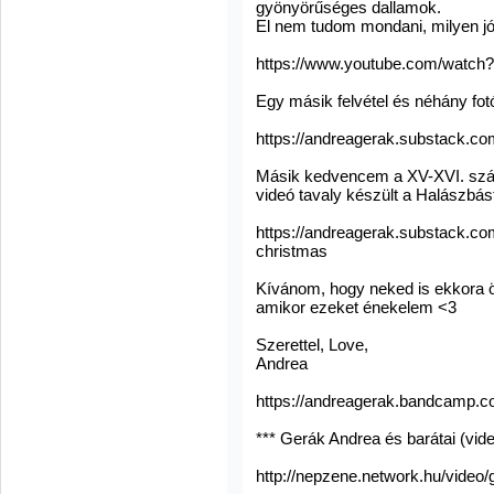
gyönyörűséges dallamok.
El nem tudom mondani, milyen jó
https://www.youtube.com/watc
Egy másik felvétel és néhány fot
https://andreagerak.substack.com
Másik kedvencem a XV-XVI. száza
videó tavaly készült a Halászbá
https://andreagerak.substack.co
christmas
Kívánom, hogy neked is ekkora 
amikor ezeket énekelem <3
Szerettel, Love,
Andrea
https://andreagerak.bandcamp.c
*** Gerák Andrea és barátai (vide
http://nepzene.network.hu/video