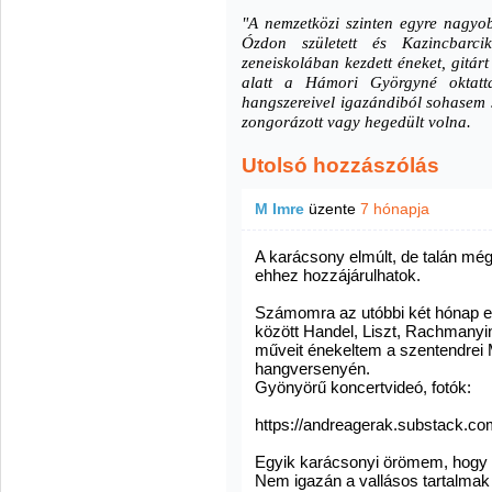
"A nemzetközi szinten egyre nagy
Ózdon született és Kazincbarc
zeneiskolában kezdett éneket, gitárt 
alatt a Hámori Györgyné oktatta
hangszereivel igazándiból sohasem s
zongorázott vagy hegedült volna.
Utolsó hozzászólás
M Imre
üzente
7 hónapja
A karácsony elmúlt, de talán még
ehhez hozzájárulhatok.
Számomra az utóbbi két hónap eg
között Handel, Liszt, Rachmanyi
műveit énekeltem a szentendrei
hangversenyén.
Gyönyörű koncertvideó, fotók:
https://andreagerak.substack.c
Egyik karácsonyi örömem, hogy
Nem igazán a vallásos tartalmak