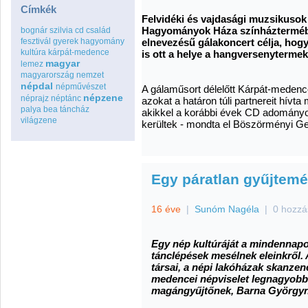
Címkék
Felvidéki és vajdasági muzsikusok
Hagyományok Háza színházterméb
bognár szilvia
cd
család
fesztivál
gyerek
hagyomány
elnevezésű gálakoncert célja, hog
kultúra
kárpát-medence
is ott a helye a hangversenyterme
magyar
lemez
magyarország
nemzet
népdal
népművészet
A gálaműsort délelőtt Kárpát-medence
népzene
néprajz
néptánc
azokat a határon túli partnereit hívt
palya bea
táncház
akikkel a korábbi évek CD adományo
világzene
kerültek - mondta el Böszörményi Ge
Egy páratlan gyűjtemé
16 éve
|
Sunóm Nagéla
|
0 hozzá
Egy nép kultúráját a mindennapo
tánclépések mesélnek eleinkről.
társai, a népi lakóházak skanzen
medencei népviselet legnagyobb 
magángyűjtőnek, Barna Györgyn