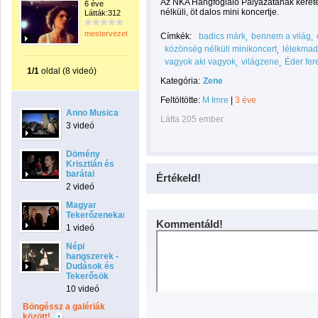
Az NKA Hangfoglaló Pályázatának keret
6 éve
nélküli, öt dalos mini koncertje.
Látták:312
mestervezeto
Címkék:
badics márk
bennem a világ
közönség nélküli minikoncert
lélekmad
vagyok aki vagyok
világzene
Éder fer
1/1
oldal (8 videó)
Kategória:
Zene
Feltöltötte:
M Imre
|
3 éve
Anno Musica
Látta 205 ember.
3 videó
Dömény
Krisztián és
barátai
Értékeld!
2 videó
Magyar
Tekerőzenekar
Kommentáld!
1 videó
Népi
hangszerek -
Dudások és
Tekerősök
10 videó
Böngéssz a galériák
között!