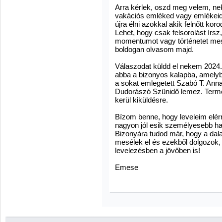
Arra kérlek, oszd meg velem, n
vakációs emléked vagy emlékeid,
újra élni azokkal akik felnőtt 
Lehet, hogy csak felsorolást írsz
momentumot vagy történetet mes
boldogan olvasom majd.
Válaszodat küldd el nekem 202
abba a bizonyos kalapba, amelyb
a sokat emlegetett Szabó T. An
Dudorászó Szünidő lemez. Termé
kerül kiküldésre.
Bízom benne, hogy leveleim elér
nagyon jól esik személyesebb h
Bizonyára tudod már, hogy a dal
mesélek el és ezekből dolgozok
levelezésben a jövőben is!
Emese