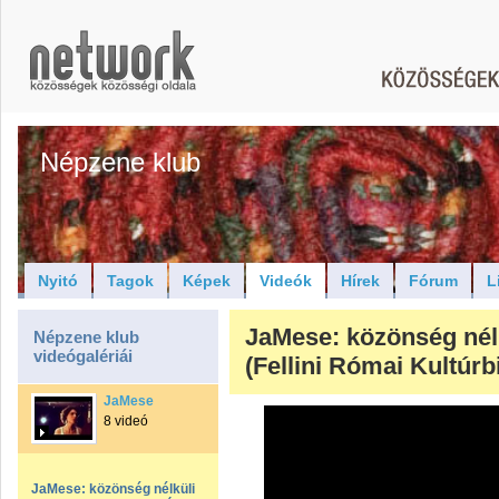
Népzene klub
Nyitó
Tagok
Képek
Videók
Hírek
Fórum
L
JaMese: közönség nél
Népzene klub
videógalériái
(Fellini Római Kultúrbi
JaMese
8 videó
JaMese: közönség nélküli