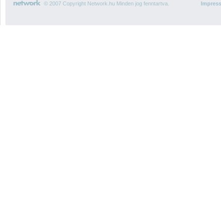
© 2007 Copyright Network.hu Minden jog fenntartva.
Impres