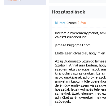
Hozzászólások
M Imre
üzente
2 éve
Indítom a nyereményjátékot, am
választ küldened ide:
jamese.hu@gmail.com
Előtte azért olvasd el, hogy miért 
Az új Dudorászó Szünidő lemez
Szabó T. Annát arra kértem, hogy
szép emlékű vakációs napot, ame
kirándulni viszi az unokáit. Ez 
nyolc unokájának ad örökre szóló
amiket mi kaptunk tőle gyerekk
de én úgy emlékszem vissza gye
hosszúak lettek volna és tele len
színekkel. Ezek jelennek meg e
adni őket az én gyerekeimnek va
szövegek.