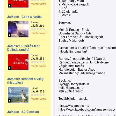
1. Bennem a világ
mestervezeto
2. Vagyok, aki vagyok
3. Eső
4. Lélekmadár
5. Pordal
JaMese - Csak a napba
4 éve
Zenekar:
Látták:239
Molnár Emese - Ének
mestervezeto
Udvarhelyi Gábor - Gitár
Éder Ferenc “Lá” - Basszusgitár
Badics Márk - dob
JaMese: Lucázás feat.
A felvételek a Fellini Római Kultúrbiszt
Dalinda (audio)
http://felliniromai.hu/
5 éve
Látták:269
Rendező, operatőr: Jenőfi Dániel
Rendezőasszisztens: Juho Rytkönen
Vágó: Imre Tamás
mestervezeto
Hangfelvétel: Badics Ákos
Mix/mastering: Udvarhelyi Gábor
JaMese: Bennem a világ
Booking:
(hivatalos)
György-Dóczy Katalin
hello@jamese.hu
6 éve
+36 70 941 9446
Látták:312
További információk:
mestervezeto
http://www.jamese.hu/
https://www.facebook.com/jamesemusic/
JaMese - Sűrű csillag