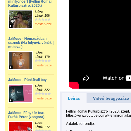
minikoncert (Fellini Római
Kultúrbisztró, 2020.)
3 éve
Látták:206
mestervezeto
JaMese - Némaságban
úsznék (Ha folyóvíz vónék |
moldvai)
3 éve
Látták:179
mestervezeto
JaMese - Pünkösdi boy
4 éve
Látták:322
Leírás
Videó beágyazása
mestervezeto
Fellini Római Kultúrbisztró | 2020. szept.
JaMese: Fénykör feat.
https://www.youtube.com/@felliniromaiku
Furák Péter (zongora)
4 éve
A dalok sorrendje:
Látták:272