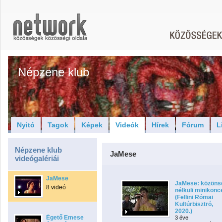
Népzene klub
Nyitó
Tagok
Képek
Videók
Hírek
Fórum
L
Népzene klub
JaMese
videógalériái
JaMese
JaMese: közöns
8 videó
nélküli minikonc
(Fellini Római
Kultúrbisztró,
2020.)
Égető Emese
3 éve