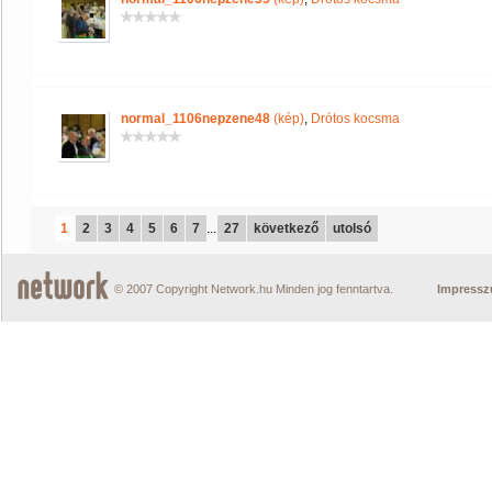
normal_1106nepzene48
(kép)
,
Drótos kocsma
1
2
3
4
5
6
7
...
27
következő
utolsó
© 2007 Copyright Network.hu Minden jog fenntartva.
Impress