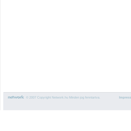
© 2007 Copyright Network.hu Minden jog fenntartva.
Impres