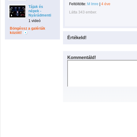
Feltöltötte:
M Imre
|
4 éve
Tájak és
népek -
Látta 343 ember.
Nyárádmenti
1 videó
Böngéssz a galériák
között!
Értékeld!
Kommentáld!