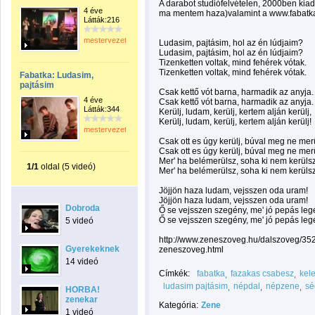
A darabot studiófelvételen, 2000ben kiad
4 éve
ma mentem haza)valamint a www.fabatka
Látták:216
mestervezeto
Ludasim, pajtásim, hol az én lúdjaim?
Ludasim, pajtásim, hol az én lúdjaim?
Tizenketten voltak, mind fehérek vótak.
Tizenketten voltak, mind fehérek vótak.
Fabatka: Ludasim,
pajtásim
Csak kettő vót barna, harmadik az anyja.
4 éve
Csak kettő vót barna, harmadik az anyja.
Látták:344
Kerülj, ludam, kerülj, kertem alján kerülj,
Kerülj, ludam, kerülj, kertem alján kerülj!
mestervezeto
Csak ott es úgy kerülj, búval meg ne merü
Csak ott es úgy kerülj, búval meg ne merü
Mer' ha belémerülsz, soha ki nem kerülsz
1/1
oldal (5 videó)
Mer' ha belémerülsz, soha ki nem kerülsz
Jöjjön haza ludam, vejsszen oda uram!
Jöjjön haza ludam, vejsszen oda uram!
Dobroda
Ő se vejsszen szegény, me' jó pepás leg
Ő se vejsszen szegény, me' jó pepás leg
5 videó
http://www.zeneszoveg.hu/dalszoveg/352
Gyerekeknek
zeneszoveg.html
14 videó
Címkék:
fabatka
fazakas csabesz
kel
ludasim pajtásim
népdal
népzene
sé
HORBA!
zenekar
Kategória:
Zene
1 videó