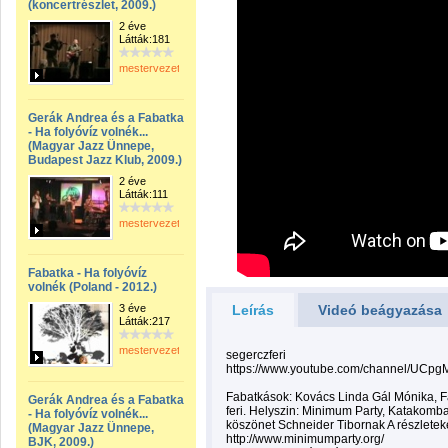
(koncertrészlet, 2009.)
2 éve
Látták:181
mestervezeto
Gerák Andrea és a Fabatka
- Ha folyóvíz volnék...
(Magyar Jazz Ünnepe,
Budapest Jazz Klub, 2009.)
2 éve
Látták:111
mestervezeto
Fabatka - Ha folyóvíz
volnék (Poland - 2012.)
3 éve
Leírás
Videó beágyazása
Látták:217
mestervezeto
segerczferi
https://www.youtube.com/channel/UCp
Fabatkások: Kovács Linda Gál Mónika, F
Gerák Andrea és a Fabatka
feri. Helyszin: Minimum Party, Katakomba 
- Ha folyóvíz volnék...
köszönet Schneider Tibornak A részleteké
(Magyar Jazz Ünnepe,
http://www.minimumparty.org/
BJK, 2009.)