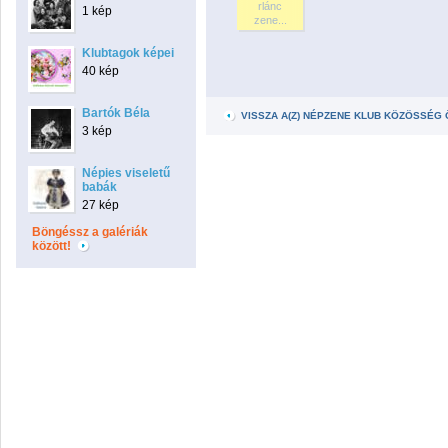
rlánc
1 kép
zene...
Klubtagok képei
40 kép
Bartók Béla
VISSZA A(Z) NÉPZENE KLUB KÖZÖSSÉG
3 kép
Népies viseletű
babák
27 kép
Böngéssz a galériák
között!