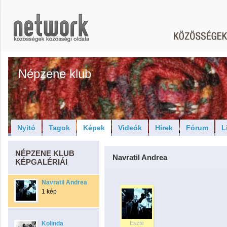
Népzene klub
Nyitó
Tagok
Képek
Videók
Hírek
Fórum
L
NÉPZENE KLUB
Navratil Andrea
KÉPGALÉRIÁI
Navratil Andrea
1 kép
Kolinda
Eszte