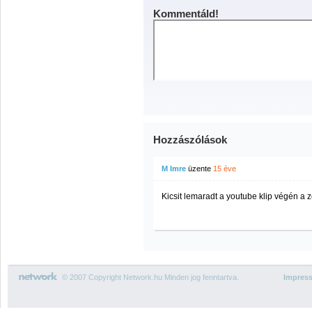
Kommentáld!
Hozzászólások
M Imre
üzente
15 éve
Kicsit lemaradt a youtube klip végén a z
© 2007 Copyright Network.hu Minden jog fenntartva.
Impres