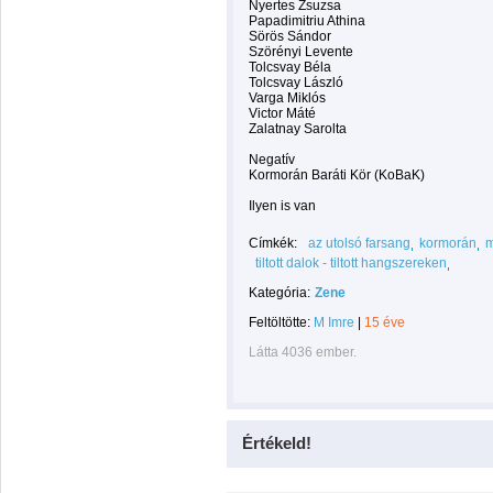
Nyertes Zsuzsa
Papadimitriu Athina
Sörös Sándor
Szörényi Levente
Tolcsvay Béla
Tolcsvay László
Varga Miklós
Victor Máté
Zalatnay Sarolta
Negatív
Kormorán Baráti Kör (KoBaK)
Ilyen is van
Címkék:
az utolsó farsang
kormorán
m
tiltott dalok - tiltott hangszereken
Kategória:
Zene
Feltöltötte:
M Imre
|
15 éve
Látta 4036 ember.
Értékeld!