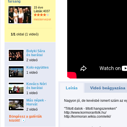
farsang
15 éve
Látták:4037
mestervezeto
1/1
oldal (1 videó)
Bolyki Sára
és barátai
2 videó
Kolo együttes
1 videó
Kovács Nóri
Leírás
Videó beágyazása
és barátai
1 videó
Más népek -
Nagyon jó, de kevésbé ismert szám az eg
Horvát
"Tiltott dalok - tiltott hangszereken"
2 videó
http://www.kormoranfolk.hu/
Böngéssz a galériák
http://kormoran.wikia.com/wiki/
között!