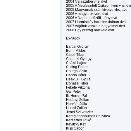
2004 Válaszúton vhs, dvd
2005 A Megfeszített Csíksomlyón vhs, dv
2005 Magyarnak számkivetve vhs, dvd
2006 A magyarok vére dvd
2006 A Napba öltözött leány dvd
2007 Harminc év harminc dalban dvd
2007 Adjátok vissza a hegyeimet dvd
2008 Egy ország halt vele dvd
Ex-tagok
Bártfai György
Borhi Miklós
Czipó Tibor
Csanaki György
Csákó Lajos
Csillag Endre
Csurgai Attila
Dandó Péter
Deák Bill Gyula
Donászi Tibor
Fekete Viktória
Gál Péter
Ifj. Herrer Pál
Hetényi Zoltán
Horváth Júlia
Huszti Zoltán
Jenei Szilveszter
Karagiannopulosz Poliviosz
Keresztes Ildikó
Kevitzky Kati
Kiss Gábor