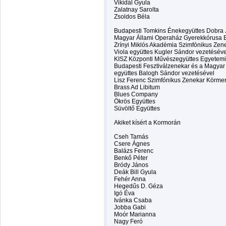
Vikidál Gyula
Zalatnay Sarolta
Zsoldos Béla
Budapesti Tomkins Énekegyüttes Dobra 
Magyar Állami Operaház Gyerekkórusa B
Zrínyi Miklós Akadémia Szimfónikus Zene
Viola együttes Kugler Sándor vezetéséve
KISZ Központi Művészegyüttes Egyetemi
Budapesti Fesztiválzenekar és a Magyar
együttes Balogh Sándor vezetésével
Lisz Ferenc Szimfónikus Zenekar Körmen
Brass Ad Libitum
Blues Company
Ökrös Együttes
Süvöltő Együttes
Akiket kísért a Kormorán
Cseh Tamás
Csere Ágnes
Balázs Ferenc
Benkő Péter
Bródy János
Deák Bill Gyula
Fehér Anna
Hegedűs D. Géza
Igó Éva
Ivánka Csaba
Jobba Gabi
Moór Marianna
Nagy Feró