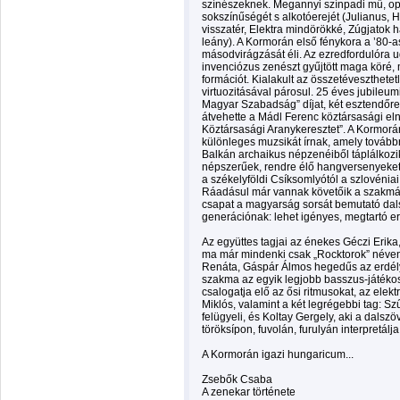
színészeknek. Megannyi színpadi mű, ope
sokszínűségét s alkotóerejét (Julianus, 
visszatér, Elektra mindörökké, Zúgjatok h
leány). A Kormorán első fénykora a ’80-a
másodvirágzását éli. Az ezredfordulóra ug
invenciózus zenészt gyűjtött maga köré,
formációt. Kialakult az összetéveszthet
virtuozitásával párosul. 25 éves jubileu
Magyar Szabadság” díjat, két esztendőr
átvehette a Mádl Ferenc köztársasági el
Köztársasági Aranykeresztet”. A Kormorá
különleges muzsikát írnak, amely tovább
Balkán archaikus népzenéiből táplálkozik
népszerűek, rendre élő hangversenyek
a székelyföldi Csíksomlyótól a szlovénia
Ráadásul már vannak követőik a szakmáb
csapat a magyarság sorsát bemutató dalsz
generációnak: lehet igényes, megtartó erő
Az együttes tagjai az énekes Géczi Erika,
ma már mindenki csak „Rocktorok” néven 
Renáta, Gáspár Álmos hegedűs az erdélyi
szakma az egyik legjobb basszus-játékos
csalogatja elő az ősi ritmusokat, az ele
Miklós, valamint a két legrégebbi tag: Szű
felügyeli, és Koltay Gergely, aki a dalsz
töröksípon, fuvolán, furulyán interpretálja
A Kormorán igazi hungaricum...
Zsebők Csaba
A zenekar története