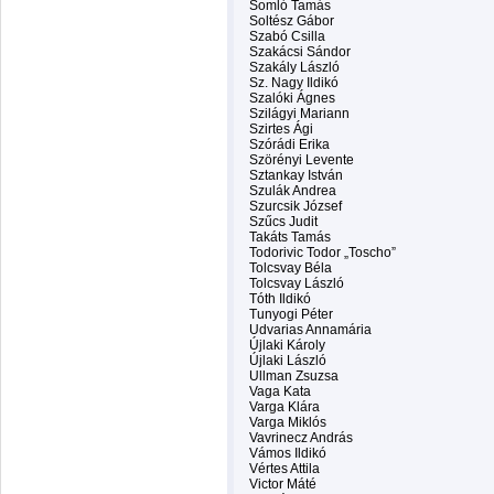
Somló Tamás
Soltész Gábor
Szabó Csilla
Szakácsi Sándor
Szakály László
Sz. Nagy Ildikó
Szalóki Ágnes
Szilágyi Mariann
Szirtes Ági
Szórádi Erika
Szörényi Levente
Sztankay István
Szulák Andrea
Szurcsik József
Szűcs Judit
Takáts Tamás
Todorivic Todor „Toscho”
Tolcsvay Béla
Tolcsvay László
Tóth Ildikó
Tunyogi Péter
Udvarias Annamária
Újlaki Károly
Újlaki László
Ullman Zsuzsa
Vaga Kata
Varga Klára
Varga Miklós
Vavrinecz András
Vámos Ildikó
Vértes Attila
Victor Máté