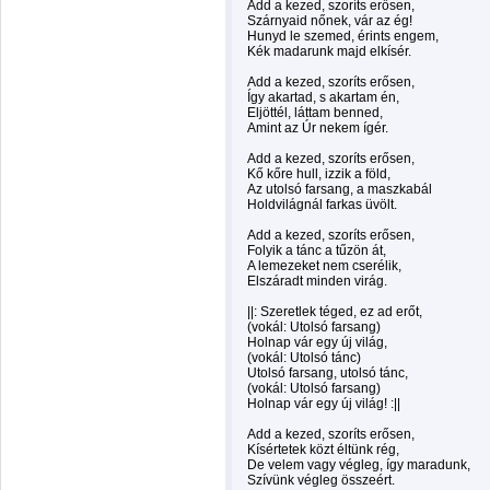
Add a kezed, szoríts erősen,
Szárnyaid nőnek, vár az ég!
Hunyd le szemed, érints engem,
Kék madarunk majd elkísér.
Add a kezed, szoríts erősen,
Így akartad, s akartam én,
Eljöttél, láttam benned,
Amint az Úr nekem ígér.
Add a kezed, szoríts erősen,
Kő kőre hull, izzik a föld,
Az utolsó farsang, a maszkabál
Holdvilágnál farkas üvölt.
Add a kezed, szoríts erősen,
Folyik a tánc a tűzön át,
A lemezeket nem cserélik,
Elszáradt minden virág.
||: Szeretlek téged, ez ad erőt,
(vokál: Utolsó farsang)
Holnap vár egy új világ,
(vokál: Utolsó tánc)
Utolsó farsang, utolsó tánc,
(vokál: Utolsó farsang)
Holnap vár egy új világ! :||
Add a kezed, szoríts erősen,
Kísértetek közt éltünk rég,
De velem vagy végleg, így maradunk,
Szívünk végleg összeért.