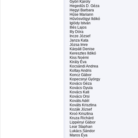
Győri Károly
Hegedűs D. Géza
Hegyi Barbara
Hűse Mariann
Hűvösvölgyi Ildikó
Iglódy István
Illés Lajos
Illy Dóra
Incze József
Janza Kata
Józsa Imre
Kárpáti Denise
Keresztes Ildikó
Kiss Noémi
Király Éva
Kocsándi Andrea
Koltay Andris
Koncz Gábor
Kopecsnyi György
Kovács Géza
Kovács Gyula
Kovács Kati
Kovács Orsi
Kováts Adél
Kováts Krisztina
Kozák József
Kroó Krisztina
Kruza Richárd
Lippényi Gábor
Lear Staphan
Lukács Sándor
Maros Éva