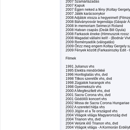
2007 Szamárlázadás
2007 Kapuk
2007 Égjen neked a fény (Koltay Gergel
2007 Játék karácsonykor
2008 Adjátok vissza a hegyeimet! (Filmz
2008 Bálványosvár legendája (Gáspár Á
2008 In memoriam Selmeczi Roland
2008 Hatvan csapás (Deák Bill Gyula)
2008 Farkasok éneke (Himnuszok rossz 
2008 Magadat vállalni kell! - (Bodnár Viv
2009 Reményadók (válogatás)
2009 Őrizz meg engem Koltay Gergely s
2009 Fények között (Farkasinszky Edit - 
Filmek
1991 Julianus vhs
1995 Elektra mindörökké
1996 Honfoglalás vhs, dvd
1998 Titkos szeretők vhs, dvd
1998 Zúgjatok harangok vhs
1998 Gyermekszív vhs
2000 A Megfeszített vhs, dvd
2001 Sacra Corona vhs, dvd
2001 Gödöllői koncert vhs
2002 Missa de Sacra Corona Hungariae
2002 A szeretet hídja vhs
2003 Jöjjön el a Te országod vhs
2004 Világok világa Magyarország dvd
2004 Trianon vhs, dvd
2004 Velünk élő Trianon vhs, dvd
2004 Világok világa - A Kormorán Erdél