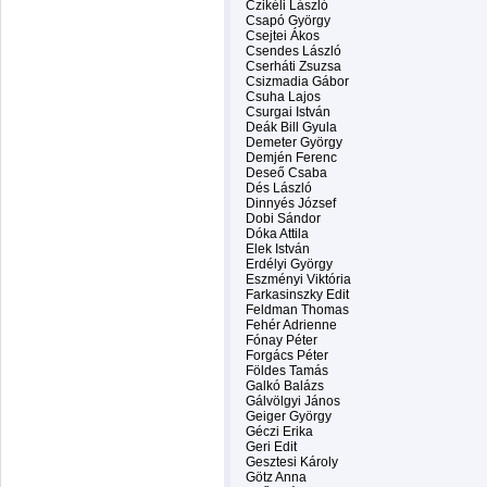
Czikéli László
Csapó György
Csejtei Ákos
Csendes László
Cserháti Zsuzsa
Csizmadia Gábor
Csuha Lajos
Csurgai István
Deák Bill Gyula
Demeter György
Demjén Ferenc
Deseő Csaba
Dés László
Dinnyés József
Dobi Sándor
Dóka Attila
Elek István
Erdélyi György
Eszményi Viktória
Farkasinszky Edit
Feldman Thomas
Fehér Adrienne
Fónay Péter
Forgács Péter
Földes Tamás
Galkó Balázs
Gálvölgyi János
Geiger György
Géczi Erika
Geri Edit
Gesztesi Károly
Götz Anna