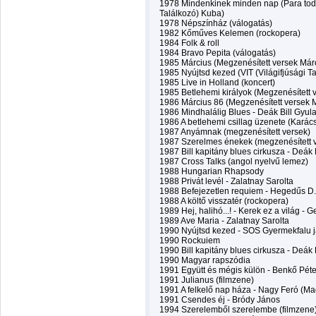
1978 Mindenkinek minden nap (Para todo 
Találkozó) Kuba)
1978 Népszínház (válogatás)
1982 Kőműves Kelemen (rockopera)
1984 Folk & roll
1984 Bravo Pepita (válogatás)
1985 Március (Megzenésített versek Márc
1985 Nyújtsd kezed (VIT (Világifjúsági T
1985 Live in Holland (koncert)
1985 Betlehemi királyok (Megzenésített 
1986 Március 86 (Megzenésített versek M
1986 Mindhalálig Blues - Deák Bill Gyul
1986 A betlehemi csillag üzenete (Karács
1987 Anyámnak (megzenésített versek)
1987 Szerelmes énekek (megzenésített 
1987 Bill kapitány blues cirkusza - Deák 
1987 Cross Talks (angol nyelvű lemez)
1988 Hungarian Rhapsody
1988 Privát levél - Zalatnay Sarolta
1988 Befejezetlen requiem - Hegedűs D.
1988 A költő visszatér (rockopera)
1989 Hej, halihó...! - Kerek ez a világ - 
1989 Ave Maria - Zalatnay Sarolta
1990 Nyújtsd kezed - SOS Gyermekfalu 
1990 Rockuiem
1990 Bill kapitány blues cirkusza - Deák 
1990 Magyar rapszódia
1991 Együtt és mégis külön - Benkő Péte
1991 Julianus (filmzene)
1991 A felkelő nap háza - Nagy Feró (M
1991 Csendes éj - Bródy János
1994 Szerelemből szerelembe (filmzene