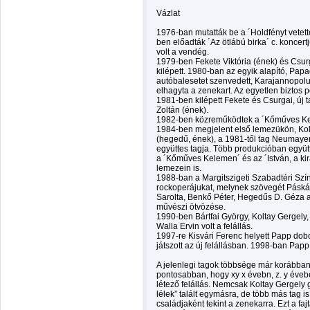
Vázlat
1976-ban mutatták be a ´Holdfényt vetet
ben előadták ´Az ötlábú birka´ c. konce
volt a vendég.
1979-ben Fekete Viktória (ének) és Csurg
kilépett. 1980-ban az egyik alapító, Papad
autóbalesetet szenvedett, Karajannopolus
elhagyta a zenekart. Az egyetlen biztos po
1981-ben kilépett Fekete és Csurgai, új 
Zoltán (ének).
1982-ben közreműködtek a ´Kőműves Ke
1984-ben megjelent első lemezükön, Kolt
(hegedű, ének), a 1981-től tag Neumayer 
együttes tagja. Több produkcióban együtt
a ´Kőműves Kelemen´ és az ´István, a kir
lemezein is.
1988-ban a Margitszigeti Szabadtéri Szín
rockoperájukat, melynek szövegét Páská
Sarolta, Benkő Péter, Hegedűs D. Géza a
művészi ötvözése.
1990-ben Bártfai György, Koltay Gergely,
Walla Ervin volt a felállás.
1997-re Kisvári Ferenc helyett Papp dob
játszott az új felállásban. 1998-ban Pap
A jelenlegi tagok többsége már korábban
pontosabban, hogy xy x évebn, z. y évebe
létező felállás. Nemcsak Koltay Gergely 
lélek” talált egymásra, de több más tag i
családjaként tekint a zenekarra. Ezt a fa