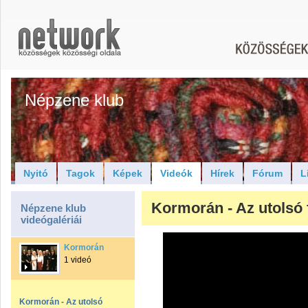
Népzene klub
Nyitó
Tagok
Képek
Videók
Hírek
Fórum
L
Kormorán - Az utolsó 
Népzene klub
videógalériái
Kormorán
1 videó
Kormorán - Az utolsó