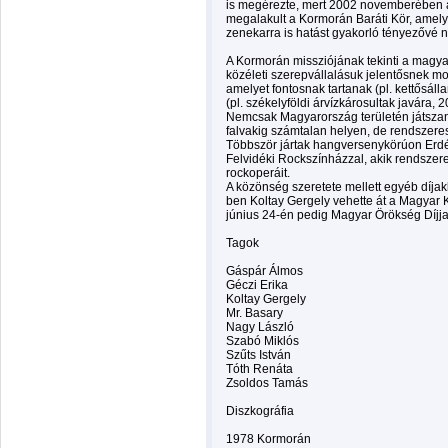
is megérezte, mert 2002 novemberében 
megalakult a Kormorán Baráti Kör, amely
zenekarra is hatást gyakorló tényezővé n
A Kormorán missziójának tekinti a magyar
közéleti szerepvállalásuk jelentősnek mo
amelyet fontosnak tartanak (pl. kettősál
(pl. székelyföldi árvízkárosultak javára, 2
Nemcsak Magyarország területén játszana
falvakig számtalan helyen, de rendszeres
Többször jártak hangversenykörúon Erdél
Felvidéki Rockszínházzal, akik rendszer
rockoperáit.
A közönség szeretete mellett egyéb díja
ben Koltay Gergely vehette át a Magyar 
június 24-én pedig Magyar Örökség Díjjal 
Tagok
Gáspár Álmos
Géczi Erika
Koltay Gergely
Mr. Basary
Nagy László
Szabó Miklós
Szűts István
Tóth Renáta
Zsoldos Tamás
Diszkográfia
1978 Kormorán