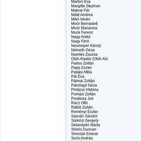
Marton Éva
Margitta Stephan
Makrai Pál
Máté Andrea
Mikó István
Moór Bernadett
Moór Marianna
Muck Ferenc
Nagy Anikó
Nagy Feró
Neumayer Károly
Németh Géza
Nyertes Zsuzsa
Oláh Aladár (Oláh Ali)
Pados Zoltán
Papp Eszter
Pataky Attila
Pál Éva
Pálmai Zoltán
Pálvölgyi Géza
Pintácsi Viktória
Pomázi Zoltán
Postássy Juli
Rácz Ottó
Rátóti Zoltán
Reményi Eszter
Sasvári Sándor
Sárközi Gergely
Sebestyén Márta
Shiels Duncan
Simorjai Emese
Soós András