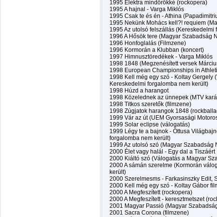
1995 Elektra mindörökké (rockopera)
1995 A hajnal - Varga Miklós
1995 Csak te és én - Athina (Papadimitri
1995 Nekünk Mohács kell?! requiem (M
1995 Az utolsó felszállás (Kereskedelmi
1996 A Hősök tere (Magyar Szabadság N
1996 Honfoglalás (Filmzene)
1996 Kormorán a Klubban (koncert)
1997 Himnusztöredékek - Varga Miklós
1998 1848 (Megzenésített versek Márciu
1998 European Championships in Athleti
1998 Kell még egy szó - Koltay Gergely 
Kereskedelmi forgalomba nem került)
1998 Húzd a harangot
1998 Közelednek az ünnepek (MTV kará
1998 Titkos szeretők (filmzene)
1998 Zúgjatok harangok 1848 (rockballa
1999 Vár az út (UEM Gyorsasági Motoro
1999 Solar eclipse (válogatás)
1999 Légy te a bajnok - Öttusa Világba
forgalomba nem került)
1999 Az utolsó szó (Magyar Szabadság 
2000 Élet vagy halál - Egy dal a Tiszáért
2000 Kiáltó szó (Válogatás a Magyar Sz
2000 A sámán szerelme (Kormorán válog
került)
2000 Szerelmesms - Farkasinszky Edit,
2000 Kell még egy szó - Koltay Gábor fi
2000 A Megfeszített (rockopera)
2000 A Megfeszített - keresztmetszet (ro
2001 Magyar Passió (Magyar Szabadság
2001 Sacra Corona (filmzene)