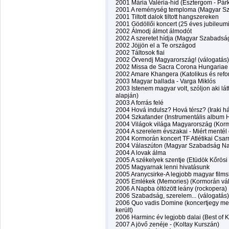
2001 Mária Valéria-híd (Esztergom - Párk
2001 A reménység temploma (Magyar S
2001 Tiltott dalok tiltott hangszereken
2001 Gödöllői koncert (25 éves jubileumi
2002 Álmodj álmot álmodót
2002 A szeretet hídja (Magyar Szabadsá
2002 Jöjjön el a Te országod
2002 Táltosok fiai
2002 Örvendj Magyarország! (válogatás)
2002 Missa de Sacra Corona Hungariae
2002 Amare Khangera (Katolikus és refo
2003 Magyar ballada - Varga Miklós
2003 Istenem magyar volt, szóljon aki lá
alapján)
2003 A forrás felé
2004 Hová indulsz? Hová térsz? (Iraki há
2004 Szkafander (Instrumentális album H
2004 Világok világa Magyarország (Kor
2004 A szerelem évszakai - Miért mentél 
2004 Kormorán koncert TF Atlétikai Csar
2004 Válaszúton (Magyar Szabadság Na
2004 A lovak álma
2005 A székelyek szentje (Etüdök Kőrös
2005 Magyarnak lenni hivatásunk
2005 Aranycsirke-A legjobb magyar films
2005 Emlékek (Memories) (Kormorán vál
2006 A Napba öltözött leány (rockopera)
2006 Szabadság, szerelem... (válogatás)
2006 Quo vadis Domine (koncertjegy mel
került)
2006 Harminc év legjobb dalai (Best of 
2007 A jövő zenéje - (Koltay Kurszán)