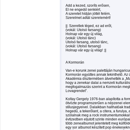
Add a kezed, szoríts erősen,
El ne engedd senkiért,
A szeretet hídján jöttél felém,
Szerelmet adtál szerelemért!
||: Szeretlek téged, ez ad erőt,
(vokál: Utolsó farsang)
Holnap vár egy új világ,
(vokál: Utolsó tánc)
Utolsó farsang, utolsó tánc,
(vokál: Utolsó farsang)
Holnap vár egy új világ! :||
A Kormorán
Van-e korunk zenei palettáján hungaric
Kormorán együttes annak tekinthető. A
Akadémia dísztermében átvehették a „Magy
hogy a zenekar dalai a nemzeti kulturáli
megfogalmazás szerint a Kormorán megk
Lovagrendet”.
Koltay Gergely 1976-ban alapította a for
ötvözte programszerűen a népzenei ele
stílusjegyeivel. Dalaikban hallhatóak tra
hegedű, a tekerőlant, a citera, a furulya,
szólalnak meg a rock instrumentumokkal
évtizedben eljutott szinte minden európa
több zenealbumot jelentetett meg külföld
egy sor albumot készített pop énekesekne