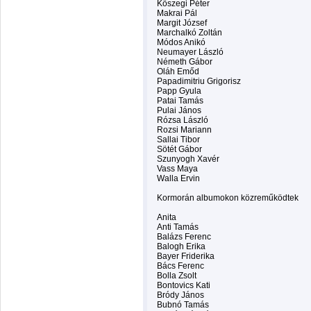
Kőszegi Péter
Makrai Pál
Margit József
Marchalkó Zoltán
Módos Anikó
Neumayer László
Németh Gábor
Oláh Emőd
Papadimitriu Grigorisz
Papp Gyula
Patai Tamás
Pulai János
Rózsa László
Rozsi Mariann
Sallai Tibor
Sötét Gábor
Szunyogh Xavér
Vass Maya
Walla Ervin
Kormorán albumokon közreműködtek
Anita
Anti Tamás
Balázs Ferenc
Balogh Erika
Bayer Friderika
Bács Ferenc
Bolla Zsolt
Bontovics Kati
Bródy János
Bubnó Tamás