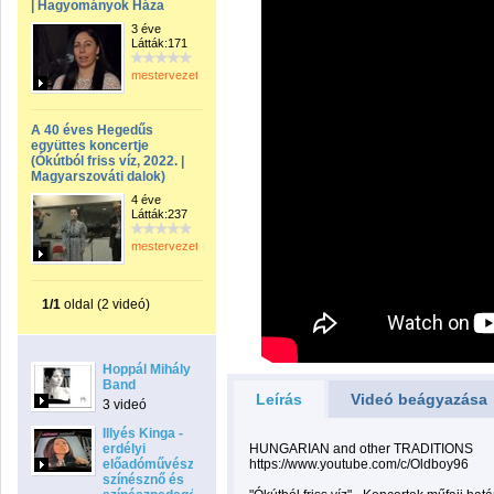
| Hagyományok Háza
3 éve
Látták:171
mestervezeto
A 40 éves Hegedűs
együttes koncertje
(Ókútból friss víz, 2022. |
Magyarszováti dalok)
4 éve
Látták:237
mestervezeto
1/1
oldal (2 videó)
Hoppál Mihály
Band
Leírás
Videó beágyazása
3 videó
Illyés Kinga -
erdélyi
HUNGARIAN and other TRADITIONS
előadóművésznő,
https://www.youtube.com/c/Oldboy96
színésznő és