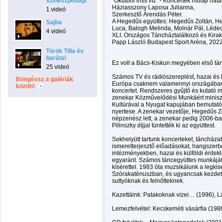
színészpedagógus
"Ókútból friss víz" - Koncertek műfaji hat
Háziasszony Laposa Julianna,
1 videó
Szerkesztő Árendás Péter.
A Hegedűs együttes: Hegedűs Zoltán, 
Sajba
Luca, Balogh Melinda, Molnár Pál, Lédec
4 videó
XLI. Országos Táncháztalálkozó és Kira
Papp László Budapest Sport Aréna, 2022. 
Török Tilla és
barátai
Ez volt a Bács-Kiskun megyében első tá
25 videó
Számos TV és rádiószereplést, hazai és k
Böngéssz a galériák
Európa csaknem valamennyi országában v
között!
koncertet. Rendszeres gyűjtő és kutató
zenekar Közművelődési Munkáért miniszteri
Kultúrával a Nyugat kapujában bemutató
nyertese. A zenekar vezetője, Hegedűs Z
népzenész lett, a zenekar pedig 2006-ba
Pilinszky díjjal tüntették ki az együttest.
Sokhelyütt tartunk koncerteket, táncházat
ismeretterjesztő előadásokat, hangszer
intézményekben, hazai és külföldi érde
egyaránt. Számos táncegyüttes munkáját 
kísérettel. 1983 óta muzsikálunk a legk
Szórakaténuszban, és ugyancsak kezdett
suttyóknak és felnőtteknek.
Kazettáink: Patakoknak vizei… (1996), L
Lemezfelvétel: Kecskeméti vásárfia (