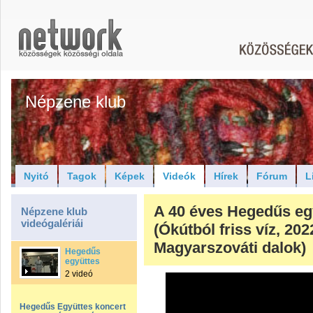
Népzene klub
Nyitó
Tagok
Képek
Videók
Hírek
Fórum
L
A 40 éves Hegedűs eg
Népzene klub
videógalériái
(Ókútból friss víz, 2022
Magyarszováti dalok)
Hegedűs
együttes
2 videó
Hegedűs Együttes koncert