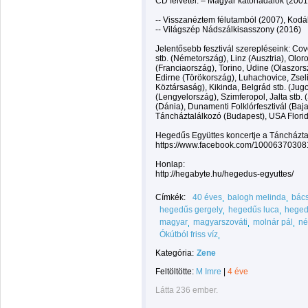
CD felvétel: – Magyar katonadalok (20
-- Visszanéztem félutamból (2007), Kodál
-- Világszép Nádszálkisasszony (2016)
Jelentősebb fesztivál szerepléseink: Cove
stb. (Németország), Linz (Ausztria), Oloro
(Franciaország), Torino, Udine (Olaszor
Edirne (Törökország), Luhachovice, Zsel
Köztársaság), Kikinda, Belgrád stb. (Jugo
(Lengyelország), Szimferopol, Jalta stb.
(Dánia), Dunamenti Folklórfesztivál (Baj
Táncháztalálkozó (Budapest), USA Florid
Hegedűs Együttes koncertje a Táncházt
https://www.facebook.com/1000637030
Honlap:
http://hegabyte.hu/hegedus-egyuttes/
Címkék:
40 éves
balogh melinda
bác
hegedűs gergely
hegedűs luca
heged
magyar
magyarszováti
molnár pál
né
Ókútból friss víz
Kategória:
Zene
Feltöltötte:
M Imre
|
4 éve
Látta 236 ember.