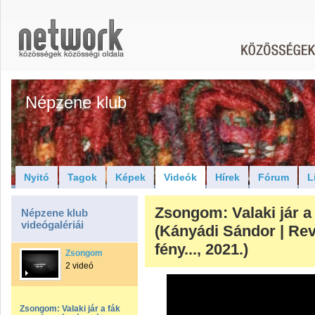
Népzene klub
Nyitó
Tagok
Képek
Videók
Hírek
Fórum
L
Zsongom: Valaki jár a
Népzene klub
videógalériái
(Kányádi Sándor | Re
fény..., 2021.)
Zsongom
2 videó
Zsongom: Valaki jár a fák