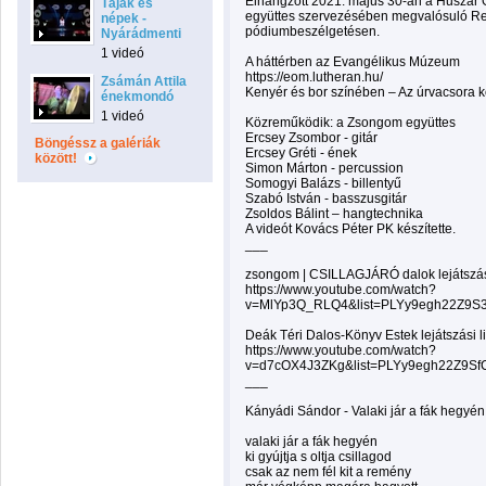
Elhangzott 2021. május 30-án a Huszár
Tájak és
együttes szervezésében megvalósuló Rev
népek -
pódiumbeszélgetésen.
Nyárádmenti
1 videó
A háttérben az Evangélikus Múzeum
https://eom.lutheran.hu/
Zsámán Attila
Kenyér és bor színében – Az úrvacsora kor
énekmondó
1 videó
Közreműködik: a Zsongom együttes
Ercsey Zsombor - gitár
Böngéssz a galériák
Ercsey Gréti - ének
között!
Simon Márton - percussion
Somogyi Balázs - billentyű
Szabó István - basszusgitár
Zsoldos Bálint – hangtechnika
A videót Kovács Péter PK készítette.
___
zsongom | CSILLAGJÁRÓ dalok lejátszási
https://www.youtube.com/watch?
v=MlYp3Q_RLQ4&list=PLYy9egh22Z9S3
Deák Téri Dalos-Könyv Estek lejátszási li
https://www.youtube.com/watch?
v=d7cOX4J3ZKg&list=PLYy9egh22Z9
___
Kányádi Sándor - Valaki jár a fák hegyén
valaki jár a fák hegyén
ki gyújtja s oltja csillagod
csak az nem fél kit a remény