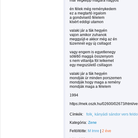
már végképp magára hagyott
én félek még reménykedem
ez a megtartó irgalom
a gondviselő félelem
kísért eddigi utamon
valaki jár a fák hegyén
vajon amikor zuhanok
meggyújt-e akkor még az én
tüzemnél egy új csillagot
vagy engem is egyetlenegy
sötétlő maggá összenyom
s nem villantja föl lelkemet
egy megszülető csillagon
valaki jár a fák hegyén
mondják úr minden porszemen
mondják hogy maga a remény
mondják maga a félelem
1994
https://mek.oszk.hu/02600/02673/html/v
Címkék:
folk
kányádi sándor vers feld
Kategória:
Zene
Feltöltötte:
M Imre
|
2 éve