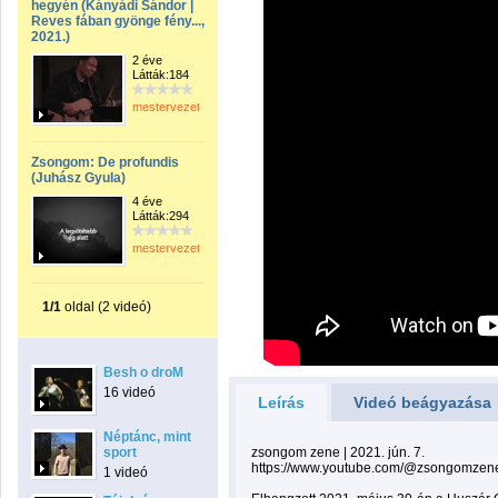
hegyén (Kányádi Sándor |
Reves fában gyönge fény...,
2021.)
2 éve
Látták:184
mestervezeto
Zsongom: De profundis
(Juhász Gyula)
4 éve
Látták:294
mestervezeto
1/1
oldal (2 videó)
Besh o droM
16 videó
Leírás
Videó beágyazása
Néptánc, mint
sport
zsongom zene | 2021. jún. 7.
https://www.youtube.com/@zsongomzen
1 videó