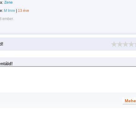
a:
Zene
te:
M Imre
|
13 éve
8 ember.
d!
táld!