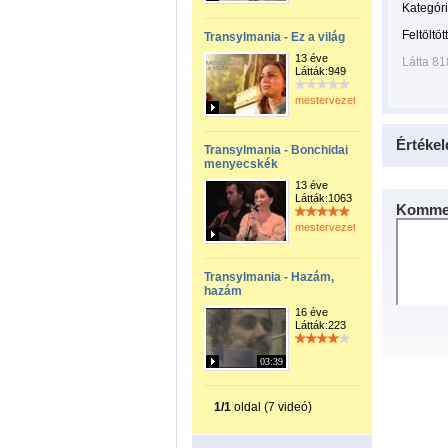
Kategóri
Feltöltöt
Transylmania - Ez a világ
13 éve
Látta 81
Látták:949
mestervezeto
Értékel
Transylmania - Bonchidai
menyecskék
13 éve
Látták:1063
Kommen
mestervezeto
Transylmania - Hazám,
hazám
16 éve
Látták:223
03:39
1/1
oldal (7 videó)