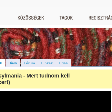
ók
Hírek
Fórum
Linkek
Friss
sylmania - Mert tudnom kell
ert)