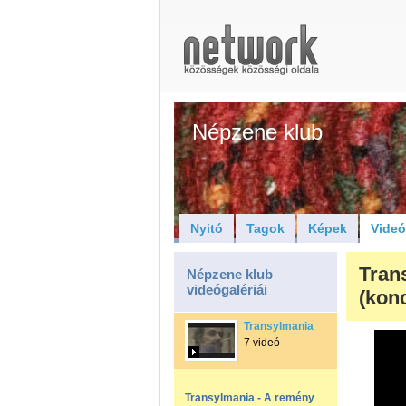
Népzene klub
Nyitó
Tagok
Képek
Vide
Tran
Népzene klub
videógalériái
(konc
Transylmania
7 videó
Transylmania - A remény