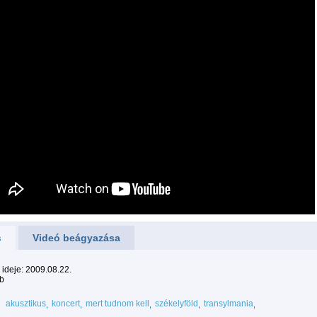
s
Videó beágyazása
s ideje: 2009.08.22.
tb
akusztikus
koncert
mert tudnom kell
székelyföld
transylmania