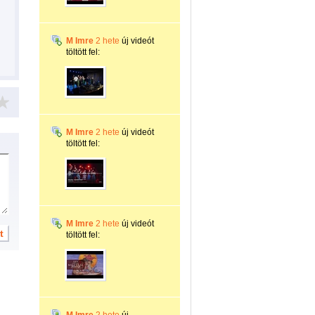
M Imre
2 hete
új videót
töltött fel:
M Imre
2 hete
új videót
töltött fel:
M Imre
2 hete
új videót
töltött fel: