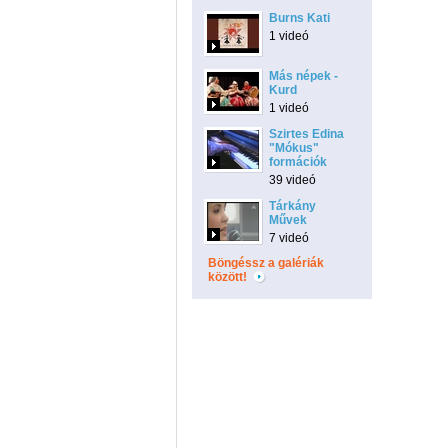
Burns Kati
1 videó
Más népek -
Kurd
1 videó
Szirtes Edina
"Mókus"
formációk
39 videó
Tárkány
Művek
7 videó
Böngéssz a galériák
között!