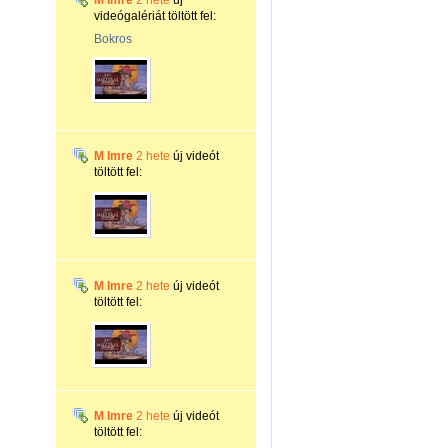
M Imre
2 hete
új
videógalériát töltött fel:
Bokros
M Imre
2 hete
új videót
töltött fel:
M Imre
2 hete
új videót
töltött fel:
M Imre
2 hete
új videót
töltött fel: