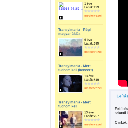
1 éve
Látták:129
mestervezeto
Transylmania - Régi
magyar áldás
6 éve
Látták:395
mestervezeto
Transylmania - Mert
tudnom kell (koncert)
13 éve
Látták:819
mestervezeto
Leírá
Transylmania - Mert
tudnom kell
Feltölté
13 éve
sztandl 
Látták:757
Címkék:
mestervezeto