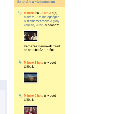
Ez történt a közösségben:
M Imre
írta
23 órája
a(z)
Makám - A te melegséged,
A szememet csókold (Ady-
koncert, 2022.)
videóhoz:
Kérdezze mérnökét! Izzad
az áramhálózat, mégis ...
M Imre
1 hete
új videót
töltött fel:
M Imre
2 hete
új videót
töltött fel: