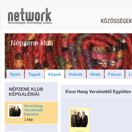
Népzene klub
Nyitó
Tagok
Képek
Videók
Hírek
Fórum
L
NÉPZENE KLUB
Kicsi Hang Verséneklő Együttes
KÉPGALÉRIÁI
Kicsi Hang
Verséneklő
Együttes
1 kép
Kicsi