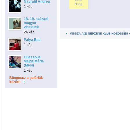
Navratil Andrea
Hang
1 kép
18.-19. századi
magyar
viseletek
24 kép
VISSZA A(Z) NÉPZENE KLUB KÖZÖSSÉG
Palya Bea
1 kép
Guessous
Majda Mária
(Mesi)
1 kép
Böngéssz a galériák
között!