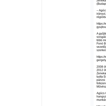
zeneka
(Budape
-- Agóc
irányul
régióib
https:/
gyujtou
A gyűjt
vizsgál
több m
Fonó B
vezetőj
szerkes
https:
gergely
2008 ó
2012 ó
Zenekar
tudta E
párizsi
folkze
Művész
Agócs G
hangsze
munkáss