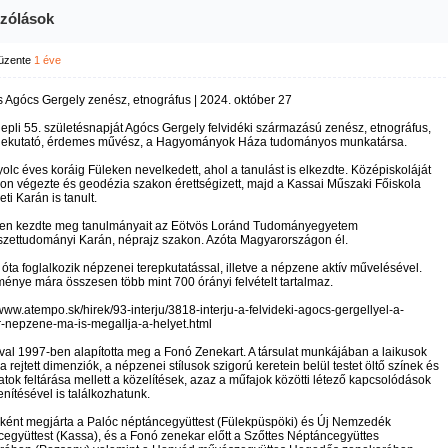
zólások
üzente
1 éve
 Agócs Gergely zenész, etnográfus | 2024. október 27
pli 55. születésnapját Agócs Gergely felvidéki származású zenész, etnográfus,
ekutató, érdemes művész, a Hagyományok Háza tudományos munkatársa.
olc éves koráig Füleken nevelkedett, ahol a tanulást is elkezdte. Középiskoláját
n végezte és geodézia szakon érettségizett, majd a Kassai Műszaki Főiskola
eti Karán is tanult.
en kezdte meg tanulmányait az Eötvös Loránd Tudományegyetem
szettudományi Karán, néprajz szakon. Azóta Magyarországon él.
 óta foglalkozik népzenei terepkutatással, illetve a népzene aktív művelésével.
énye mára összesen több mint 700 órányi felvételt tartalmaz.
/www.atempo.sk/hirek/93-interju/3818-interju-a-felvideki-agocs-gergellyel-a-
-nepzene-ma-is-megallja-a-helyet.html
val 1997-ben alapította meg a Fonó Zenekart. A társulat munkájában a laikusok
 rejtett dimenziók, a népzenei stílusok szigorú keretein belül testet öltő színek és
tok feltárása mellett a közelítések, azaz a műfajok közötti létező kapcsolódások
nítésével is találkozhatunk.
ként megjárta a Palóc néptáncegyüttest (Fülekpüspöki) és Új Nemzedék
együttest (Kassa), és a Fonó zenekar előtt a Szőttes Néptáncegyüttes