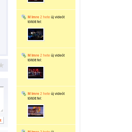
M Imre
2 hete
új videót
töltött fel:
M Imre
2 hete
új videót
töltött fel:
M Imre
2 hete
új videót
töltött fel: