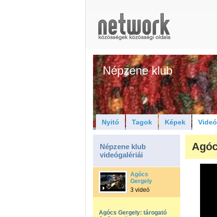
Népzene klub
Nyitó
Tagok
Képek
Vide
Agóc
Népzene klub
videógalériái
Agócs
Gergely
3 videó
Agócs Gergely: tárogató