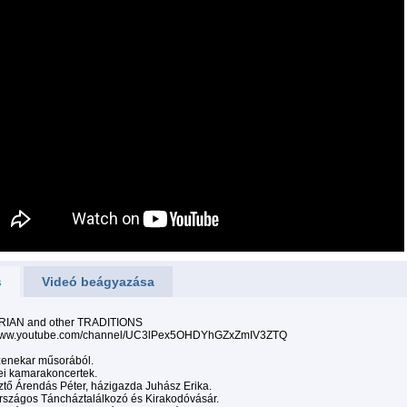
s
Videó beágyazása
IAN and other TRADITIONS
/www.youtube.com/channel/UC3lPex5OHDYhGZxZmIV3ZTQ
zenekar műsorából.
i kamarakoncertek.
tő Árendás Péter, házigazda Juhász Erika.
rszágos Táncháztalálkozó és Kirakodóvásár.