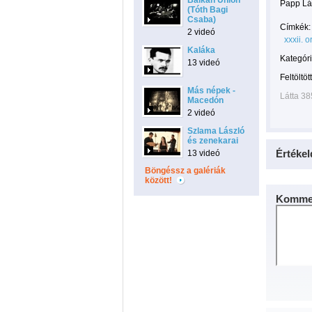
Balkan Union
Papp Lá
(Tóth Bagi
Csaba)
Címkék:
2 videó
xxxii. 
Kaláka
Kategóri
13 videó
Feltöltöt
Más népek -
Látta 38
Macedón
2 videó
Szlama László
és zenekarai
Értékel
13 videó
Böngéssz a galériák
között!
Kommen