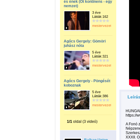
és ének (Öt kontinens - egy
nemzet)
3 éve
Látták:162
mestervezeto
Agócs Gergely: Gömöri
juhász nóta
5 éve
Látták:321
mestervezeto
Agócs Gergely - Pöngését
koboznak
5 éve
Látták:386
Leírá
mestervezeto
HUNGAR
https:/
1/1
oldal (3 videó)
A Fonó 
Népzene
Szerkesz
XXXII. O