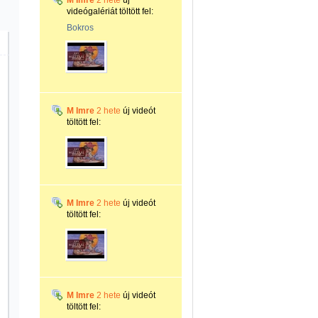
M Imre
2 hete
új
videógalériát töltött fel:
Bokros
M Imre
2 hete
új videót
töltött fel:
M Imre
2 hete
új videót
töltött fel:
M Imre
2 hete
új videót
töltött fel: