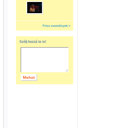
Friss események »
Szólj hozzá te is!