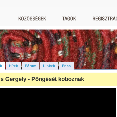
ók
Hírek
Fórum
Linkek
Friss
s Gergely - Pöngését koboznak