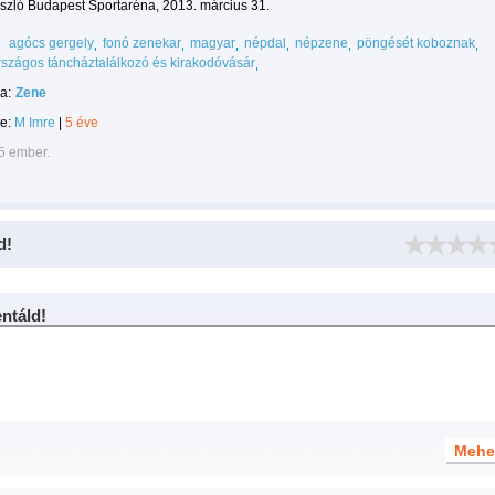
szló Budapest Sportaréna, 2013. március 31.
agócs gergely
fonó zenekar
magyar
népdal
népzene
pöngését koboznak
országos táncháztalálkozó és kirakodóvásár
a:
Zene
te:
M Imre
|
5 éve
5 ember.
d!
táld!