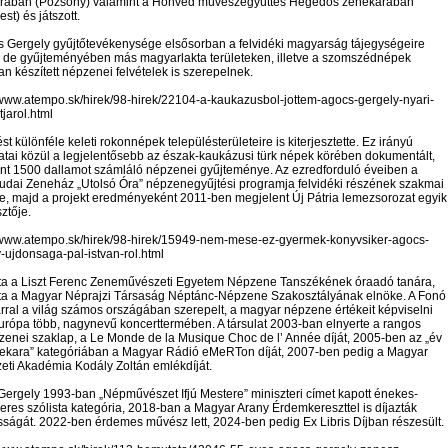
rában (Pozsony) valamint a Honvéd művészegyüttes Hegedős zenekarában
st) és játszott.
s Gergely gyűjtőtevékenysége elsősorban a felvidéki magyarság tájegységeire
, de gyűjteményében más magyarlakta területeken, illetve a szomszédnépek
an készített népzenei felvételek is szerepelnek.
/www.atempo.sk/hirek/98-hirek/22104-a-kaukazusbol-jottem-agocs-gergely-nyari-
tjarol.html
ést különféle keleti rokonnépek településterületeire is kiterjesztette. Ez irányú
atai közül a legjelentősebb az észak-kaukázusi türk népek körében dokumentált,
int 1500 dallamot számláló népzenei gyűjteménye. Az ezredforduló éveiben a
udai Zeneház „Utolsó Óra” népzenegyűjtési programja felvidéki részének szakmai
e, majd a projekt eredményeként 2011-ben megjelent Új Pátria lemezsorozat egyik
ztője.
//www.atempo.sk/hirek/98-hirek/15949-nem-mese-ez-gyermek-konyvsiker-agocs-
-ujdonsaga-pal-istvan-rol.html
ta a Liszt Ferenc Zeneművészeti Egyetem Népzene Tanszékének óraadó tanára,
ta a Magyar Néprajzi Társaság Néptánc-Népzene Szakosztályának elnöke. A Fonó
ral a világ számos országában szerepelt, a magyar népzene értékeit képviselni
urópa több, nagynevű koncerttermében. A társulat 2003-ban elnyerte a rangos
 zenei szaklap, a Le Monde de la Musique Choc de l’ Année díját, 2005-ben az „év
nekara” kategóriában a Magyar Rádió eMeRTon díját, 2007-ben pedig a Magyar
eti Akadémia Kodály Zoltán emlékdíját.
ergely 1993-ban „Népművészet Ifjú Mestere” miniszteri címet kapott énekes-
res szólista kategória, 2018-ban a Magyar Arany Érdemkereszttel is díjazták
ágát. 2022-ben érdemes művész lett, 2024-ben pedig Ex Libris Díjban részesült.