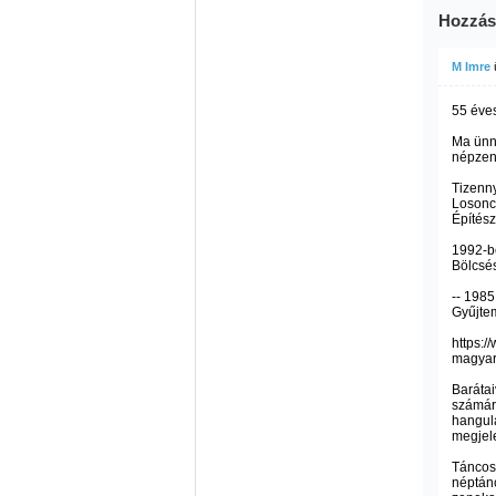
Hozzás
M Imre
55 éves
Ma ünne
népzen
Tizenny
Losonco
Építész
1992-b
Bölcsé
-- 1985
Gyűjtem
https:/
magyar
Barátai
számára
hangula
megjele
Táncos
néptánc